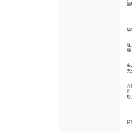
细
印
印
场
“
规
廊
机
率
充
而
介
司
府
韩
在
铸