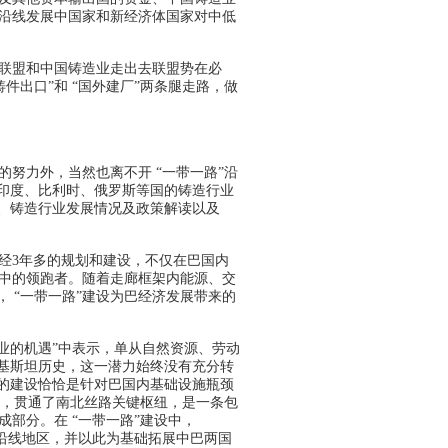
路”沿线发展中国家和新经济体国家对中低
联盟和中国铸造业走出去联盟势在必
件出口”和 “国外建厂”两条腿走路，做
努力外，当然也离不开 “一带一路”沿
印度、比利时、俄罗斯等国的铸造行业
、铸造行业发展情况及政策解读以及
经3年多的规划和建设，不仅在巴国内
廊中的领跑者。随着走廊框架内能源、交
 “一带一路”建设为巴经济发展带来的
铸造业的机遇”中表示，单从自然资源、劳动
基斯坦历史，这一潜力始终没有充分转
的建设恰恰是针对巴国内基础设施瓶颈
之路”，贯通了南北丝路关键枢纽，是一条包
成部分。在 “一带一路”建设中，
走廊沿线地区，并以此为基础拓展中巴两国