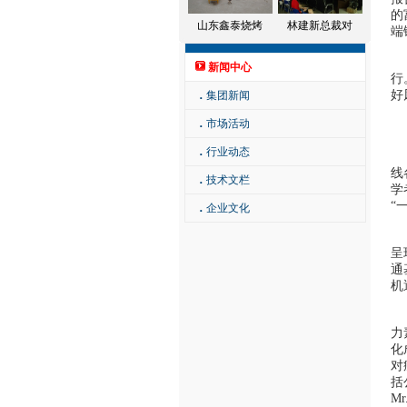
的
山东鑫泰烧烤
林建新总裁对
端
他
新闻中心
行
好
．
集团新闻
．
市场活动
巴
．
行业动态
为
线
．
技术文栏
学
“
．
企业文化
巴
呈
通
机
巴
力
化
对
括
M