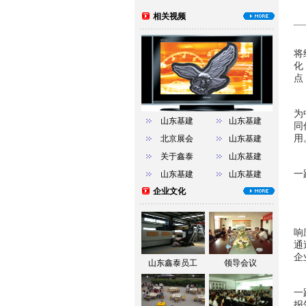
相关视频
将
化
点
全
为
山东基建
山东基建
同
用
北京展会
山东基建
关于鑫泰
山东基建
作
一
山东基建
山东基建
企业文化
为
中
响
通
企
山东鑫泰员工
领导会议
行
一
报