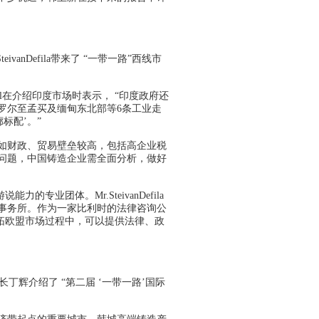
eivanDefila带来了 “一带一路”西线市
hal在介绍印度市场时表示， “印度政府还
罗尔至孟买及缅甸东北部等6条工业走
标配’。”
如财政、贸易壁垒较高，包括高企业税
问题，中国铸造企业需全面分析，做好
专业团体。Mr.SteivanDefila
事务所。作为一家比利时的法律咨询公
业开拓欧盟市场过程中，可以提供法律、政
辉介绍了 “第二届 ‘一带一路’国际