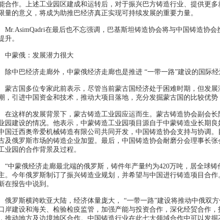
能合作。上述工业园区建成和运转后，对于振兴巴方铸造行业、提供更多
限量的意义，将成为助推巴经济真正实现可持续发展的重要力量。
r.AsimQadri在最后也不忘强调，巴基斯坦铸造协会将与中国铸造协
提升。
蒙俄：发展潜力很大
中巴经济走廊外，中蒙俄经济走廊也是推进 “一带一路”建设的国际经
古国多位专家此前表示，尽管当前蒙古国经济处于困难时期，但发展潜
潮，引进中国资金和技术，推动大项目落地，充分发掘蒙古国的比较优势
这样的发展背景下，蒙古铸造工业园应运而生。蒙古铸造协会副会长
业园建设的情况。他表示，中蒙铸造工业园项目源自于中蒙铸造业长期良好
中国迁西奥帝爱机械铸造有限公司共同开发，中国铸造协会支持与协调。
古及俄罗斯市场的铸造企业加盟。最后，中国铸造协会耐磨分会理事长张
工业园的合作背景及过程。
中蒙俄经济走廊最北端的俄罗斯，铸件年产量约为420万吨，居全球铸
主。今年俄罗斯制订了振兴铸造业规划，并希望与中国进行铸造项目合作
新在报告中说到。
罗斯横跨欧亚大陆，经济体量庞大， “一带一路”建设将推动中俄双方
口岸建设和海关、检验检疫监管，加强产能与投资合作，深化经贸合作，
，推动地方及边境地区合作。中国铸造行业在此七大领域合作中可以发掘