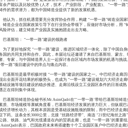
富余产能以及比较优势 (人才，技术，产业阶段，产业配套)、 “一带一
铸件的需求潜力，都为中国铸造业提供了新的发展机遇。
认为，抓住机遇需要充分发挥协会作用，构建 “一带一路”铸造业国家
。铸造企业在国家政策引导下在行业协会带领下，应做好市场分析，用 “铸
风险评估，建立铸造产业园及实施抱团走出去方略。
基斯坦： “一带一路”建设的领跑者
了更好地探究 “一带一路”建设，推进区域经济一体化，除了中国自身的
各国的共同支持和合作。因此，本届论坛还邀请了来自巴基斯坦、蒙古、
者、专家，与中国铸造界人士一起探讨各自区域内市场发展的机遇与挑战
一带一路”项目建设中的痒点与痛点内容。
基斯坦是最早积极对接 “一带一路”建设的国家之一。中巴经济走廊历
现出全面开花结果的积极势头，也成为 “一带一路”建设规划六大经济走
基础设施等项目建设的稳步推进、走廊沿线设立工业园区条件的日渐成熟，
遇正在得到集中体现。
基斯坦铸造协会秘书长Mr.AsimQadri在“‘一带一路’带给巴基斯坦
素质、市场规模等禀赋角度看，巴基斯坦经济发展的潜力巨大，但纵观巴
成经济增长动力，其根本原因是受基础设施瓶颈的限制，而中巴经济走廊
症下药。这条全长3000公里，北接 “丝路经济带”、南连 “21世纪海丝
公路、铁路、油气和光缆通道在内的贸易走廊，也是 “一带一路”的重要组
r.AsimQadri表示，巴国政府未来将搭建数十个工业园区落户中巴经济