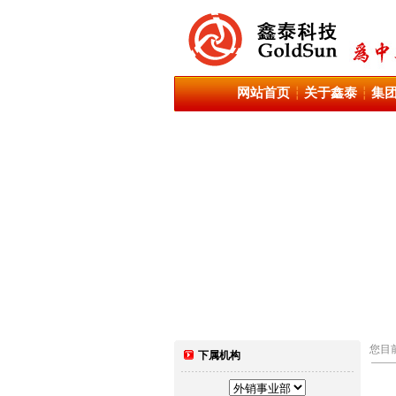
网站首页
关于鑫泰
集
┆
┆
您目
下属机构