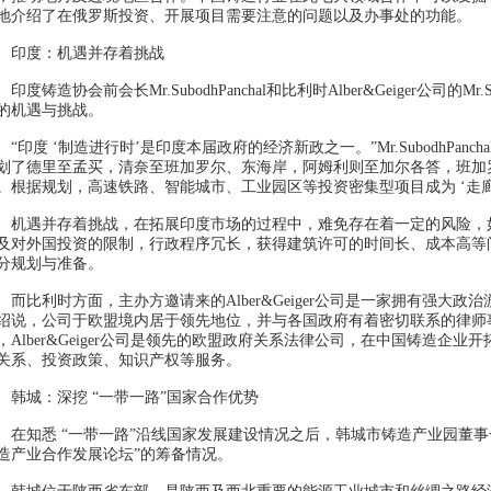
地介绍了在俄罗斯投资、开展项目需要注意的问题以及办事处的功能。
度：机遇并存着挑战
度铸造协会前会长Mr.SubodhPanchal和比利时Alber&Geiger公司的Mr.St
的机遇与挑战。
印度 ‘制造进行时’是印度本届政府的经济新政之一。”Mr.SubodhPanc
划了德里至孟买，清奈至班加罗尔、东海岸，阿姆利则至加尔各答，班加
。根据规划，高速铁路、智能城市、工业园区等投资密集型项目成为 ‘走廊
遇并存着挑战，在拓展印度市场的过程中，难免存在着一定的风险，
及对外国投资的限制，行政程序冗长，获得建筑许可的时间长、成本高等
分规划与准备。
比利时方面，主办方邀请来的Alber&Geiger公司是一家拥有强大政治游说能力的
绍说，公司于欧盟境内居于领先地位，并与各国政府有着密切联系的律师
，Alber&Geiger公司是领先的欧盟政府关系法律公司，在中国铸造企
关系、投资政策、知识产权等服务。
城：深挖 “一带一路”国家合作优势
知悉 “一带一路”沿线国家发展建设情况之后，韩城市铸造产业园董事长丁
造产业合作发展论坛”的筹备情况。