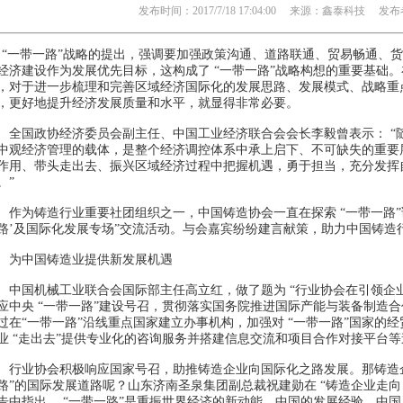
发布时间：2017/7/18 17:04:00 来源：鑫泰科技 发布者
“一带一路”战略的提出，强调要加强政策沟通、道路联通、贸易畅通、
经济建设作为发展优先目标，这构成了 “一带一路”战略构想的重要基础
，对于进一步梳理和完善区域经济国际化的发展思路、发展模式、战略重点
，更好地提升经济发展质量和水平，就显得非常必要。
国政协经济委员会副主任、中国工业经济联合会会长李毅曾表示： “
中观经济管理的载体，是整个经济调控体系中承上启下、不可缺失的重要
作用、带头走出去、振兴区域经济过程中把握机遇，勇于担当，充分发挥自
。”
为铸造行业重要社团组织之一，中国铸造协会一直在探索 “一带一路”课
路’及国际化发展专场”交流活动。与会嘉宾纷纷建言献策，助力中国铸造
中国铸造业提供新发展机遇
国机械工业联合会国际部主任高立红，做了题为 “行业协会在引领企业
应中央 “一带一路”建设号召，贯彻落实国务院推进国际产能与装备制造
过在“一带一路”沿线重点国家建立办事机构，加强对 “一带一路”国家的
业 “走出去”提供专业化的咨询服务并搭建信息交流和项目合作对接平台
业协会积极响应国家号召，助推铸造企业向国际化之路发展。那铸造企
路”的国际发展道路呢？山东济南圣泉集团副总裁祝建勋在 “铸造企业走向 
告中指出， “一带一路”是重振世界经济的新动能，中国的发展经验、中