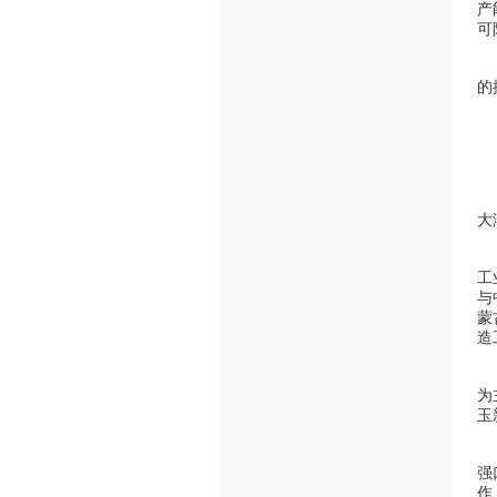
产
可
M
的
中
除
蒙
大
在
工
与
蒙
造
“
为
玉
俄
强
作