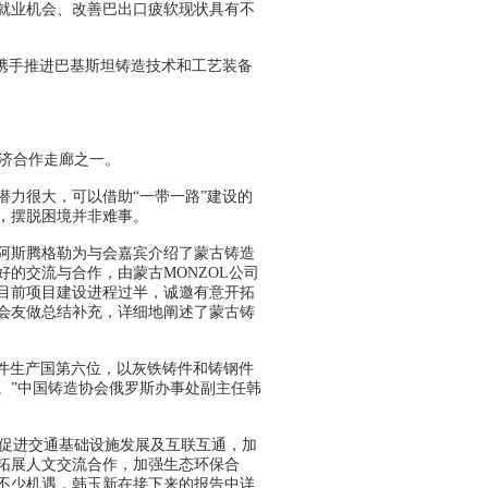
就业机会、改善巴出口疲软现状具有不
会携手推进巴基斯坦铸造技术和工艺装备
济合作走廊之一。
力很大，可以借助“一带一路”建设的
，摆脱困境并非难事。
阿斯腾格勒为与会嘉宾介绍了蒙古铸造
的交流与合作，由蒙古MONZOL公司
目前项目建设进程过半，诚邀有意开拓
会友做总结补充，详细地阐述了蒙古铸
件生产国第六位，以灰铁铸件和铸钢件
。”中国铸造协会俄罗斯办事处副主任韩
促进交通基础设施发展及互联互通，加
拓展人文交流合作，加强生态环保合
不少机遇，韩玉新在接下来的报告中详