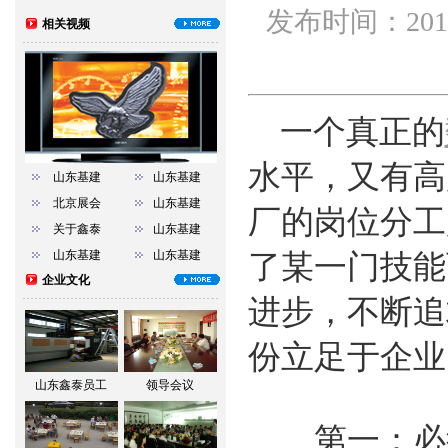
发布时间：201
相关视频
一个真正的
水平，又有高
山东基建
山东基建
北京展会
山东基建
厂的岗位分工
关于鑫泰
山东基建
山东基建
山东基建
了某一门技能
企业文化
进步，不断追
份立足于企业
山东鑫泰员工
领导会议
第一：必须