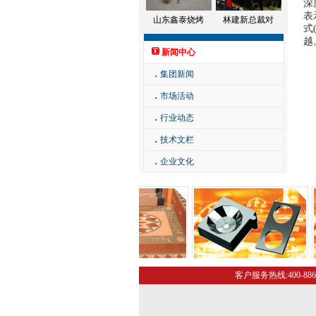
深
表
山东鑫泰烧烤
林建新总裁对
式
越
新闻中心
．
集团新闻
．
市场活动
．
行业动态
．
技术文栏
．
企业文化
客户服务热线:400-886