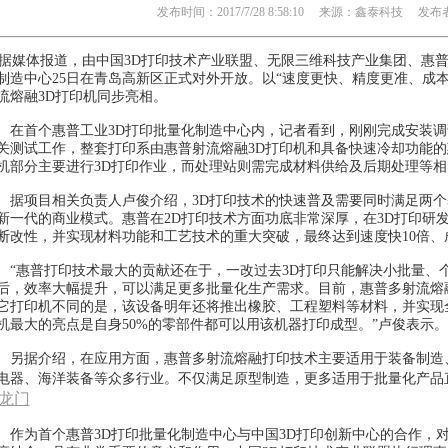
发布时间：2017/7/28 8:58:10 来源：鑫泰科技 发布者：
媒体报道，由中国3D打印技术产业联盟、无限三维科技产业集团、惠普
制造中心25日在青岛高新区正式对外开放。以“速度更快、精度更准、成
流熔融3D打印机同步亮相。
首个惠普工业3D打印批量化制造中心内，记者看到，刚刚完成安装调试
关测试工作，整套打印系由惠普射流熔融3D打印机和具备快速冷却功能的
机部分主要进行3D打印作业，而处理站则需完成材料供给及后期处理等
项目相关负责人卢俊介绍，3D打印技术的快速普及需要同时满足两个
新一代的商业模式。惠普在2D打印技术方面功底非常深厚，在3D打印研
断改性，并实现材料功能和工艺技术的重大突破，最终达到速度快10倍
惠普打印技术最大的贡献还在于，一改过去3D打印只能解决小批量、
后，效率大幅提升，可以满足更多批量化生产需求。目前，惠普多射流熔
它打印机不同的是，该设备明年还将推出橡胶、工程塑料等材料，并实现
机最大的亮点是自身50%的零部件都可以用该机器打印成型。”卢俊表示。
据介绍，在应用方面，惠普多射流熔融打印技术主要适用于装备制造
电器、海洋装备等众多行业。不仅满足原型制造，更多适用于批量化产品
龙门
为首个惠普3D打印批量化制造中心与中国3D打印创新中心的合作，对