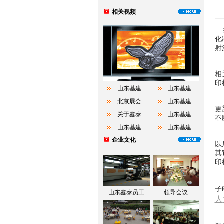
相关视频
据
化
射
在
相
印
山东基建
山东基建
据
北京展会
山东基建
更
关于鑫泰
山东基建
不
山东基建
山东基建
“
企业文化
以
其
印
另
子
山东鑫泰员工
领导会议
人
作