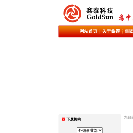
网站首页
关于鑫泰
集
┆
┆
您目
下属机构