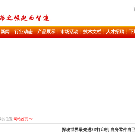
团新闻
行业动态
产品展示
市场活动
技术文栏
人才招聘
下
┆
┆
┆
┆
┆
┆
前的位置:
网站首页 =>
探秘世界最先进3D打印机 自身零件自