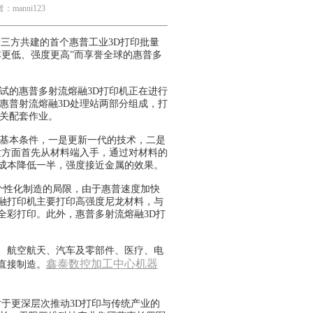
manni123
三方共建的首个惠普工业3D打印批量
本更低、强度更高”而享誉全球的惠普多
的惠普多射流熔融3D打印机正在进行
惠普射流熔融3D处理站两部分组成，打
相关配套作业。
基本条件，一是更新一代的技术，二是
发方面首先从材料端入手，通过对材料的
、成本降低一半，强度接近金属的效果。
个性化制造的局限，由于惠普速度加快
融打印机主要打印高强度尼龙材料，与
全彩打印。此外，惠普多射流熔融3D打
、航空航天、汽车及零部件、医疗、电
鑫泰
数控
加工中心
机器
直接制造。
于更深层次推动3D打印与传统产业的