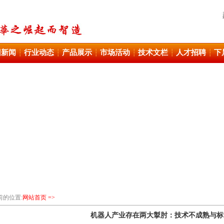
团新闻
行业动态
产品展示
市场活动
技术文栏
人才招聘
下
┆
┆
┆
┆
┆
┆
前的位置:
网站首页 =>
机器人产业存在两大掣肘：技术不成熟与标