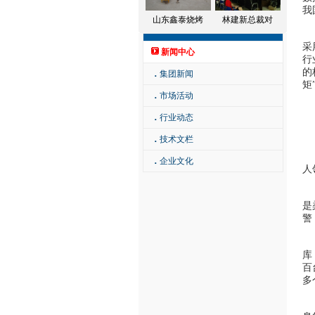
我
山东鑫泰烧烤
林建新总裁对
除
采
新闻中心
行
的
．
集团新闻
矩
．
市场活动
因
．
行业动态
机
．
技术文栏
受
．
企业文化
人
人
是
警
但
库
百
多
此