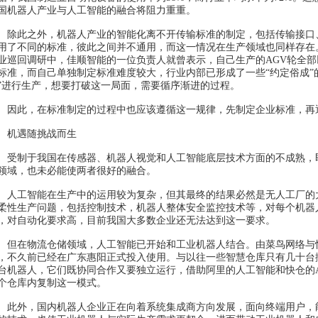
国机器人产业与人工智能的融合将阻力重重。
此之外，机器人产业的智能化离不开传输标准的制定，包括传输接口
用了不同的标准，彼此之间并不通用，而这一情况在生产领域也同样存在
业巡回调研中，佳顺智能的一位负责人就曾表示，自己生产的AGV轮全
标准，而自己单独制定标准难度较大，行业内部已形成了一些“约定俗成”的
”进行生产，想要打破这一局面，需要循序渐进的过程。
此，在标准制定的过程中也应该遵循这一规律，先制定企业标准，再
遇随挑战而生
制于我国在传感器、机器人视觉和人工智能底层技术方面的不成熟，
领域，也未必能使两者很好的融合。
工智能在生产中的运用较为复杂，但其最终的结果必然是无人工厂的
柔性生产问题，包括控制技术，机器人整体安全监控技术等，对每个机器
，对自动化要求高，目前我国大多数企业还无法达到这一要求。
在物流仓储领域，人工智能已开始和工业机器人结合。由菜鸟网络与
，不久前已经在广东惠阳正式投入使用。与以往一些智慧仓库只有几十台
台机器人，它们既协同合作又要独立运行，借助阿里的人工智能和快仓的
个仓库内复制这一模式。
外，国内机器人企业正在向着系统集成商方向发展，面向终端用户，