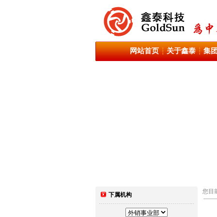
网站首页
关于鑫泰
集
┆
┆
您目
下属机构