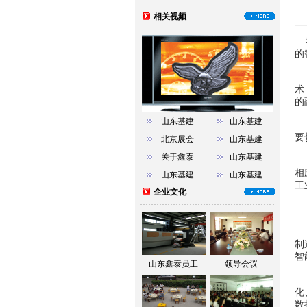
相关视频
我
的
国
术
的
山东基建
山东基建
在
要
北京展会
山东基建
关于鑫泰
山东基建
随
相
山东基建
山东基建
工
企业文化
薄
在
制
智
山东鑫泰员工
领导会议
目
化
数