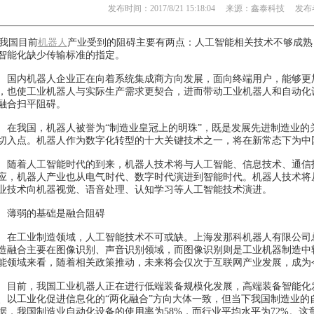
发布时间：2017/8/21 15:18:04 来源：鑫泰科技 发布者
国目前
机器人
产业受到的阻碍主要有两点：人工智能相关技术不够成熟
智能化缺少传输标准的指定。
内机器人企业正在向着系统集成商方向发展，面向终端用户，能够更
，也使工业机器人与实际生产需求更契合，进而带动工业机器人和自动化
融合扫平阻碍。
我国，机器人被誉为“制造业皇冠上的明珠”，既是发展先进制造业的
切入点。机器人作为数字化转型的十大关键技术之一，将在新常态下为中
着人工智能时代的到来，机器人技术将与人工智能、信息技术、通信
应，机器人产业也从电气时代、数字时代演进到智能时代。机器人技术将
业技术向机器视觉、语音处理、认知学习等人工智能技术演进。
弱的基础是融合阻碍
工业制造领域，人工智能技术不可或缺。上海发那科机器人有限公司
造融合主要在图像识别、声音识别领域，而图像识别则是工业机器制造中
能领域来看，随着相关政策推动，未来将会仅次于互联网产业发展，成为
前，我国工业机器人正在进行低端装备规模化发展，高端装备智能化
、以工业化促进信息化的“两化融合”方向大体一致，但当下我国制造业的自
据，我国制造业自动化设备的使用率为58%，而行业平均水平为72%。