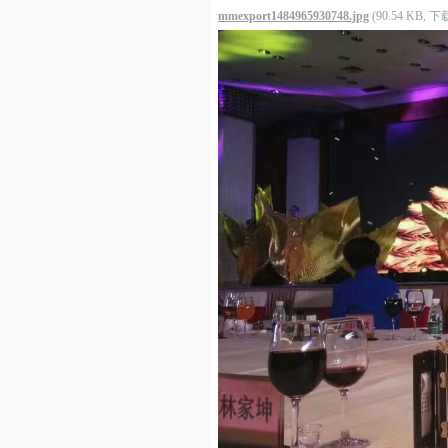
mmexport1484965930748.jpg
(90.54 KB, 