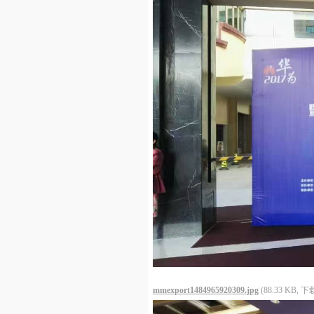
mmexport1484965920309.jpg
(88.33 KB, 