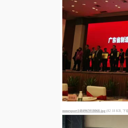
mmexport1484965918068.jpg
(82.18 KB, 