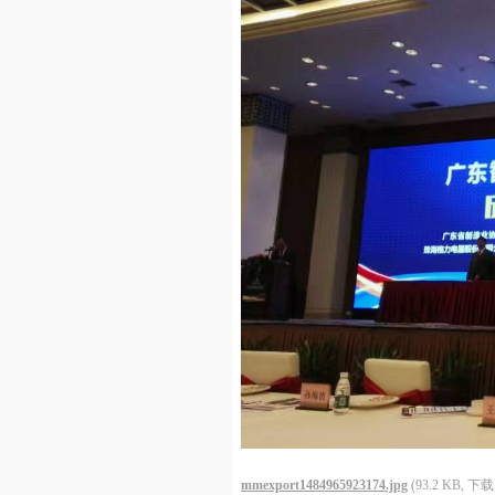
mmexport1484965923174.jpg
(93.2 KB, 下