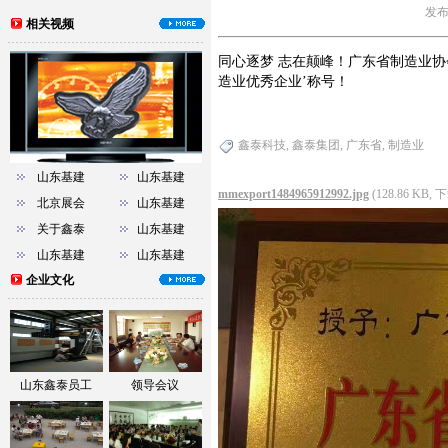
发布
相关视频
同心逐梦 志在颠峰！广东省制造业
造业优秀企业’称号！
鑫泰科技
,
鑫泰集团
,
广东省
,
制造业
山东基建
山东基建
mmexport1484965912992.jpg
(128.86 KB,
北京展会
山东基建
关于鑫泰
山东基建
山东基建
山东基建
企业文化
山东鑫泰员工
领导会议