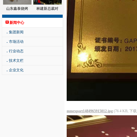
山东鑫泰烧烤
林建新总裁对
新闻中心
．
集团新闻
．
市场活动
．
行业动态
．
技术文栏
．
企业文化
mmexport1484965915012.jpg
(76.4 KB, 下