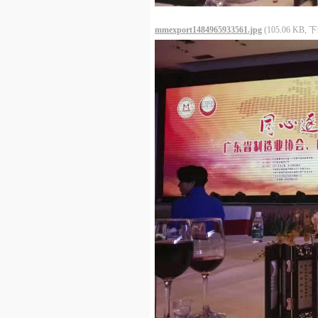
mmexport1484965933561.jpg
(105.06 KB,