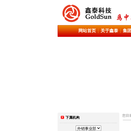
网站首页
关于鑫泰
集
┆
┆
您目
下属机构