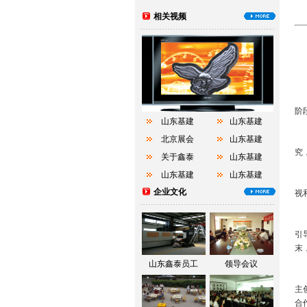
相关视频
工
我
阶
山东基建
山东基建
理
北京展会
山东基建
究
关于鑫泰
山东基建
山东基建
山东基建
样
企业文化
视
示
引
末
山东鑫泰员工
领导会议
初
主
合