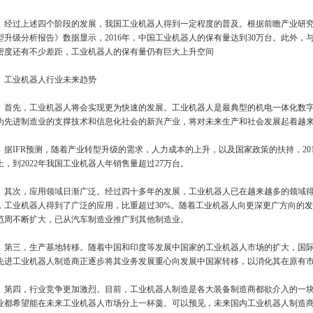
过上述四个阶段的发展，我国工业机器人得到一定程度的普及。根据前瞻产业研究
型升级分析报告》数据显示，2016年，中国工业机器人的保有量达到30万台。此外
密度还有不少差距，工业机器人的保有量仍有巨大上升空间
业机器人行业未来趋势
先，工业机器人将会实现更为快速的发展。工业机器人是最典型的机电一体化数字
为先进制造业的支撑技术和信息化社会的新兴产业，将对未来生产和社会发展起着越
IFR预测，随着产业转型升级的需求，人力成本的上升，以及国家政策的扶持，2017-
上，到2022年我国工业机器人年销售量超过27万台。
次，应用领域日渐广泛。经过四十多年的发展，工业机器人已在越来越多的领域得
，工业机器人得到了广泛的应用，比重超过30%。随着工业机器人向更深更广方向的
范周不断扩大，已从汽车制造业推广到其他制造业。
三，生产基地转移。随着中国和印度等发展中国家的工业机器人市场的扩大，国际
先进工业机器人制造商正逐步将其业务发展重心向发展中国家转移，以消化其在原有
四，行业竞争更加激烈。目前，工业机器人制造是各大装备制造商都欲介入的一块
业都希望能在未来工业机器人市场分上一杯羹。可以预见，未来国内工业机器人制造