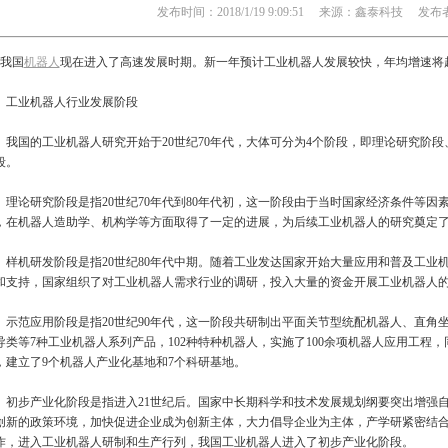
发布时间：2018/1/19 9:09:51 来源：鑫泰科技 发布者：
我国
机器人
现在进入了高速发展时期。新一年预计工业机器人发展较快，年均增速将超
业机器人行业发展阶段
国的工业机器人研究开始于20世纪70年代，大体可分为4个阶段，即理论研究阶段
段。
论研究阶段是指20世纪70年代到80年代初，这一阶段由于当时国家经济条件等因
，在机器人造助学、机构学等方面取得了一定的进展，为后续工业机器人的研究奠定
机研发阶段是指20世纪80年代中期。随着工业发达国家开始大量应用和普及工业
和支持，国家组织了对工业机器人需求行业的调研，投入大量的资金开展工业机器人
范应用阶段是指20世纪90年代，这一阶段共研制出平面关节型统配机器人、直角
导类等7种工业机器人系列产品，102种特种机器人，实施了100余项机器人应用工程
，建立了9个机器人产业化基地和7个科研基地。
步产业化阶段是指进入21世纪后。国家中长期科学和技术发展规划纲要突出增强自
创新的政策环境，加快促进企业成为创新主体，大力倡导企业为主体，产学研紧密结
作，进入工业机器人研制和生产行列，我国工业机器人进入了初步产业化阶段。