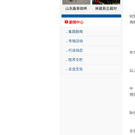
山东鑫泰烧烤
林建新总裁对
经
转
新闻中心
用
．
集团新闻
工
．
市场活动
首
．
行业动态
作
．
技术文栏
据
．
企业文化
以
其
中
用
第
际
第
企