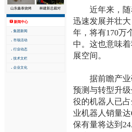
近年来，随着
山东鑫泰烧烤
林建新总裁对
迅速发展并壮大，
新闻中心
年，将有170
．
集团新闻
．
市场活动
中。这也意味着
．
行业动态
展空间。
．
技术文栏
．
企业文化
据前瞻产业研
预测与转型升级
役的机器人已占全
业机器人销量达6
保有量将达到24.