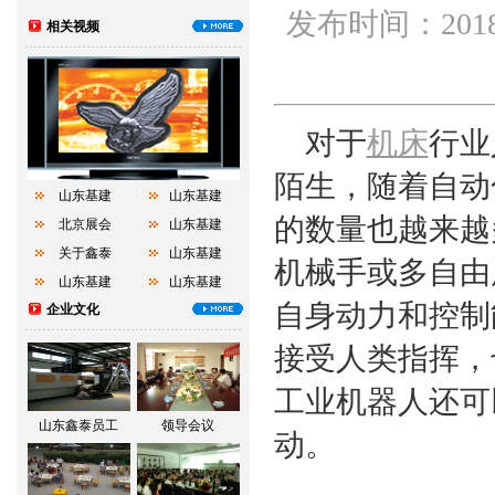
发布时间：2018
相关视频
对于
机床
行业
陌生，随着自动
山东基建
山东基建
的数量也越来越
北京展会
山东基建
关于鑫泰
山东基建
机械手或多自由
山东基建
山东基建
自身动力和控制
企业文化
接受人类指挥，
工业机器人还可
山东鑫泰员工
领导会议
动。