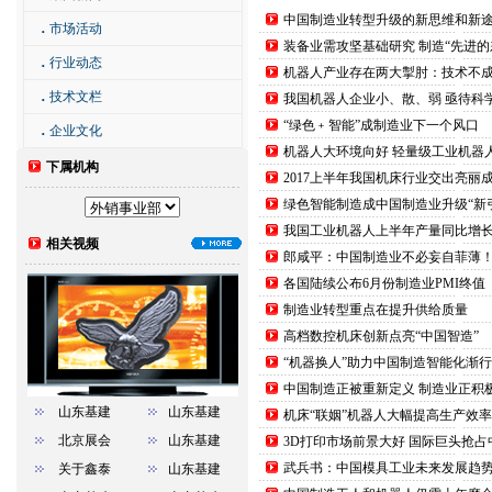
中国制造业转型升级的新思维和新
．
市场活动
装备业需攻坚基础研究 制造“先进的
．
行业动态
机器人产业存在两大掣肘：技术不
．
技术文栏
我国机器人企业小、散、弱 亟待科
“绿色﹢智能”成制造业下一个风口
．
企业文化
机器人大环境向好 轻量级工业机器
下属机构
2017上半年我国机床行业交出亮丽
绿色智能制造成中国制造业升级“新
我国工业机器人上半年产量同比增长5
相关视频
郎咸平：中国制造业不必妄自菲薄
各国陆续公布6月份制造业PMI终值
制造业转型重点在提升供给质量
高档数控机床创新点亮“中国智造”
“机器换人”助力中国制造智能化渐
中国制造正被重新定义 制造业正积
山东基建
山东基建
机床“联姻”机器人大幅提高生产效率
北京展会
山东基建
3D打印市场前景大好 国际巨头抢占
武兵书：中国模具工业未来发展趋
关于鑫泰
山东基建