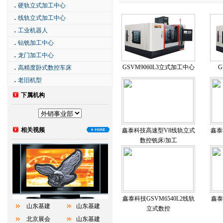
．
硬轨立式加工中心
．
线轨立式加工中心
．
工业机器人
．
钻铣加工中心
．
龙门加工中心
GSVM9060L3立式加工中心
G
．
高精度卧式数控车床
．
老旧机型
下属机构
相关视频
鑫泰科技高速型V8线轨立式
鑫泰
数控铣床/加工
鑫泰科技GSVM6540L2线轨
鑫泰
山东基建
山东基建
立式数控
北京展会
山东基建