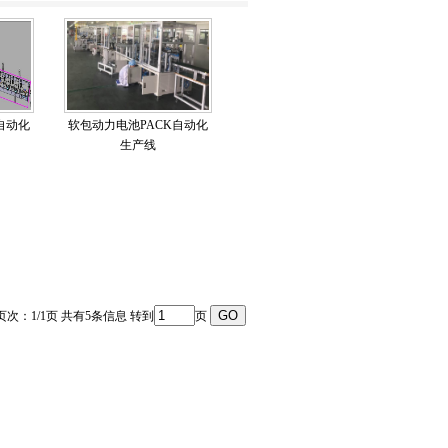
自动化
软包动力电池PACK自动化
生产线
 页次：1/1页 共有5条信息 转到
页