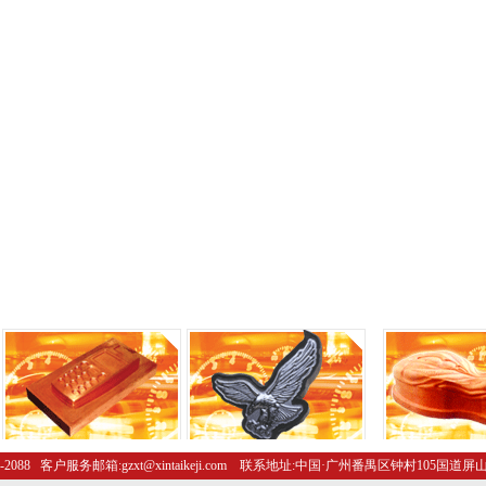
-2088 客户服务邮箱:gzxt@xintaikeji.com 联系地址:中国·广州番禺区钟村105国道屏山