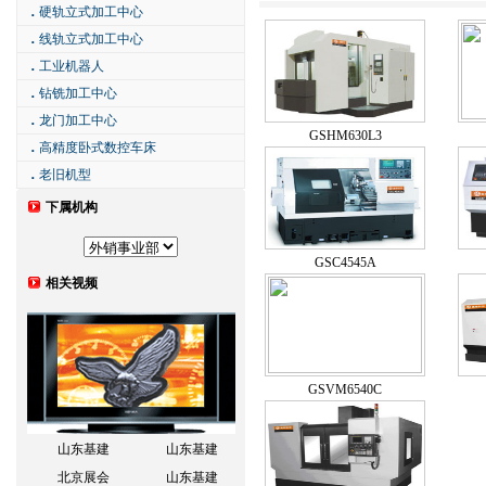
．
硬轨立式加工中心
．
线轨立式加工中心
．
工业机器人
．
钻铣加工中心
．
龙门加工中心
GSHM630L3
．
高精度卧式数控车床
．
老旧机型
下属机构
GSC4545A
相关视频
GSVM6540C
山东基建
山东基建
北京展会
山东基建