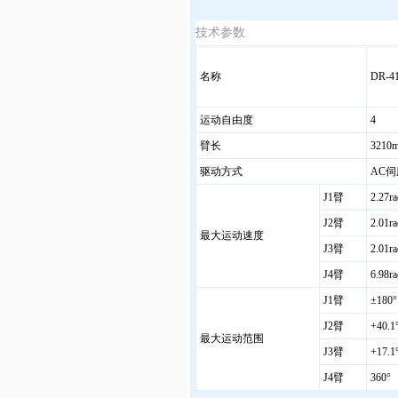
技术参数
名称
DR-4
运动自由度
4
臂长
3210
驱动方式
AC
伺
J1
臂
2.27ra
J2
臂
2.01ra
最大运动速度
J3
臂
2.01ra
J4
臂
6.98ra
J1
臂
±180°
J2
臂
+40.1
最大运动范围
J3
臂
+17.1
J4
臂
360
°