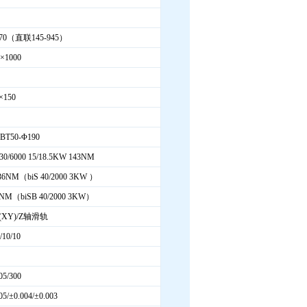
870（直联145-945）
0×1000
×150
T50-Φ190
 30/6000 15/18.5KW 143NM
36NM（biS 40/2000 3KW ）
6NM（biSB 40/2000 3KW）
5(XY)/Z轴滑轨
/10/10
05/300
05/±0.004/±0.003