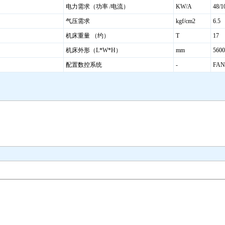
电力需求（功率 /电流）
KW/A
48/1
气压需求
kgf/cm2
6.5
机床重量 （约）
T
17
机床外形（L*W*H）
mm
5600
配置数控系统
-
FAN