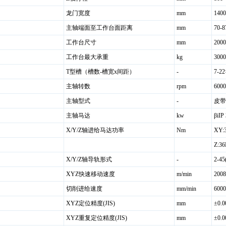
龙门宽度
mm
1400
主轴端面至工作台面距离
mm
70-
工作台尺寸
mm
200
工作台最大承重
kg
3000
T型槽（槽数-槽宽x间距）
-
7-22
主轴转数
rpm
6000
主轴型式
-
皮带B
主轴马达
kw
βiIP
X/Y/Z轴进给马达功率
Nm
XY:
Z:3
X/Y/Z轴导轨形式
-
2-4
XYZ快速移动速度
m/min
2008
切削进给速度
mm/min
6000
XYZ定位精度(JIS)
mm
±0.0
XYZ重复定位精度(JIS)
mm
±0.0