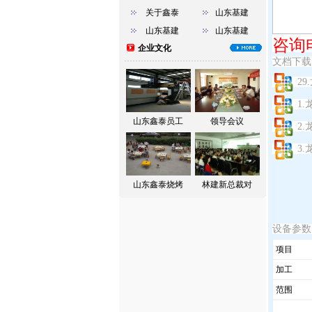
关于鑫泰
山东基建
山东基建
山东基建
咨询电
企业文化
文档下载
29
1
山东鑫泰员工
领导会议
2
3
山东鑫泰烧烤
林建新总裁对
设备参数
项目
加工
范围