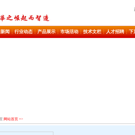
团新闻
行业动态
产品展示
市场活动
技术文栏
人才招聘
下
┆
┆
┆
┆
┆
┆
置:
网站首页 =>