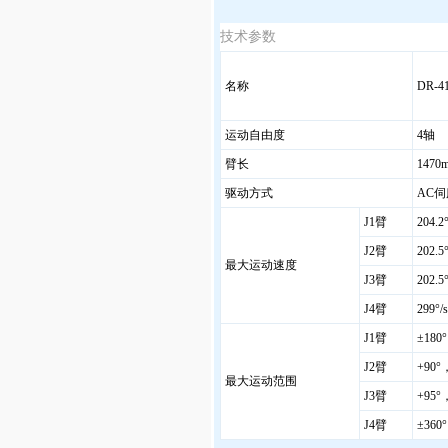
技术参数
名称
DR-4
运动自由度
4
轴
臂长
1470
驱动方式
AC
伺
J1
臂
204.2
J2
臂
202.5
最大运动速度
J3
臂
202.5
J4
臂
299
°/s
J1
臂
±180°
J2
臂
+90
°
最大运动范围
J3
臂
+95
°
J4
臂
±360°