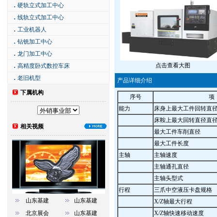
．
硬轨立式加工中心
．
线轨立式加工中心
．
工业机器人
．
钻铣加工中心
．
龙门加工中心
点击查看大图
．
高精度卧式数控车床
．
老旧机型
产品详细介绍
下属机构
序号
项
能力
床身上最大工件回转直
床鞍上最大回转直径直
相关视频
最大工件车削直径
最大工件长度
主轴
主轴速度
主轴通孔直径
主轴头型式
行程
三爪中空液压卡盘规格
山东基建
山东基建
X/Z轴最大行程
北京展会
山东基建
X/Z轴快速移动速度