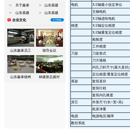
电机
X/Z轴最小设定单位
关于鑫泰
山东基建
主轴电机
山东基建
山东基建
X/Z轴进给电机
企业文化
精度
X/Z轴定位精度
X/Z轴重复定位精度
粗糙度
工件精度
山东鑫泰员工
领导会议
刀架
刀架形式
刀方规格
内孔刀杆尺寸(最大直径)
定位精度/重复定位精度
山东鑫泰烧烤
林建新总裁对
尾架
套筒直径
套筒行程
套筒内孔锥度
其它
外形尺寸(长×宽×高)
机床净重
电源
电源电压/频率
数控系统