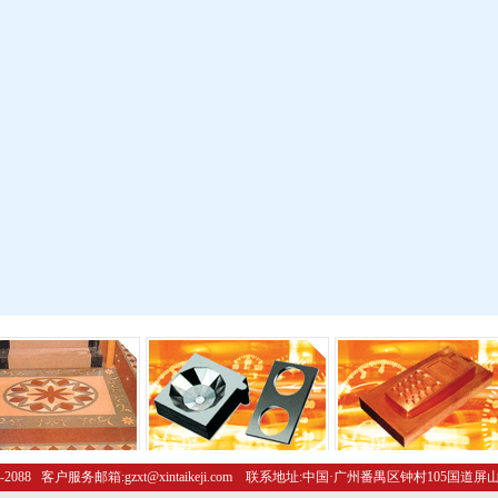
-2088 客户服务邮箱:gzxt@xintaikeji.com 联系地址:中国·广州番禺区钟村105国道屏山