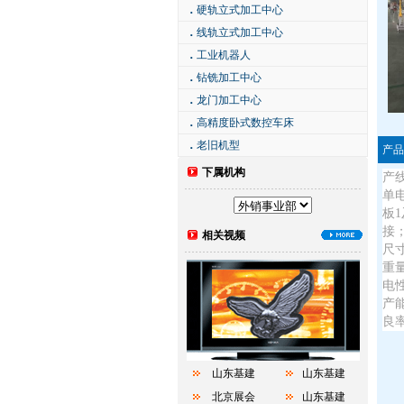
．
硬轨立式加工中心
．
线轨立式加工中心
．
工业机器人
．
钻铣加工中心
．
龙门加工中心
．
高精度卧式数控车床
．
老旧机型
产品
下属机构
产
单
板
接
相关视频
尺寸
重量
电性
产能
良率
山东基建
山东基建
北京展会
山东基建