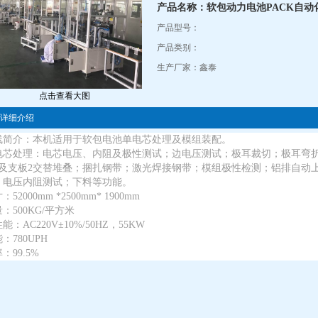
产品名称：软包动力电池PACK自动
产品型号：
产品类别：
生产厂家：鑫泰
点击查看大图
详细介绍
线简介：本机适用于软包电池单电芯处理及模组装配。
电芯处理：电芯电压、内阻及极性测试；边电压测试；极耳裁切；极耳弯折
1及支板2交替堆叠；捆扎钢带；激光焊接钢带；模组极性检测；铝排自动
；电压内阻测试；下料等功能。
：52000mm *2500mm* 1900mm
：500KG/平方米
能：AC220V±10%/50HZ，55KW
：780UPH
：99.5%