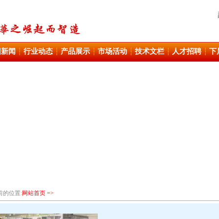
团新闻
行业动态
产品展示
市场活动
技术文栏
人才招聘
下
┆
┆
┆
┆
┆
┆
前的位置:
网站首页 =>