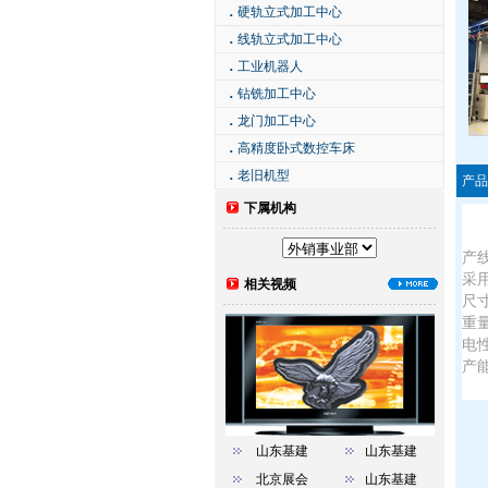
．
硬轨立式加工中心
．
线轨立式加工中心
．
工业机器人
．
钻铣加工中心
．
龙门加工中心
．
高精度卧式数控车床
．
老旧机型
产品
下属机构
产
采
相关视频
尺寸
重量
电性
产能
山东基建
山东基建
北京展会
山东基建