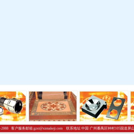
-2088 客户服务邮箱:gzxt@xintaikeji.com 联系地址:中国·广州番禺区钟村105国道屏山